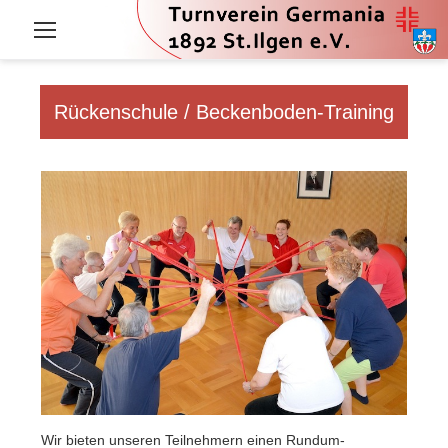
Zum
Inhalt
springen
Rückenschule / Beckenboden-Training
Wir bieten unseren Teilnehmern einen Rundum-