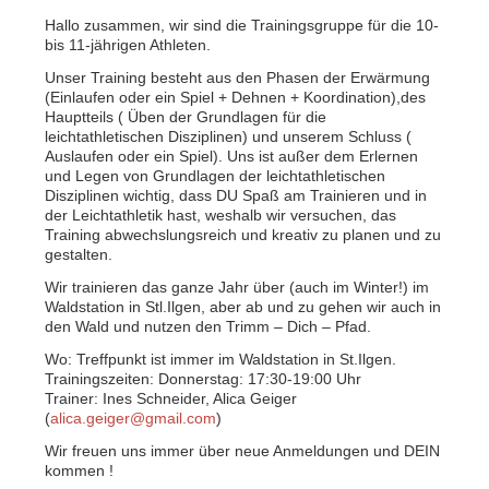
Hallo zusammen, wir sind die Trainingsgruppe für die 10-
bis 11-jährigen Athleten.
Unser Training besteht aus den Phasen der Erwärmung
(Einlaufen oder ein Spiel + Dehnen + Koordination),des
Hauptteils ( Üben der Grundlagen für die
leichtathletischen Disziplinen) und unserem Schluss (
Auslaufen oder ein Spiel). Uns ist außer dem Erlernen
und Legen von Grundlagen der leichtathletischen
Disziplinen wichtig, dass DU Spaß am Trainieren und in
der Leichtathletik hast, weshalb wir versuchen, das
Training abwechslungsreich und kreativ zu planen und zu
gestalten.
Wir trainieren das ganze Jahr über (auch im Winter!) im
Waldstation in Stl.Ilgen, aber ab und zu gehen wir auch in
den Wald und nutzen den Trimm – Dich – Pfad.
Wo: Treffpunkt ist immer im Waldstation in St.Ilgen.
Trainingszeiten: Donnerstag: 17:30-19:00 Uhr
Trainer: Ines Schneider, Alica Geiger
(
alica.geiger@gmail.com
)
Wir freuen uns immer über neue Anmeldungen und DEIN
kommen !