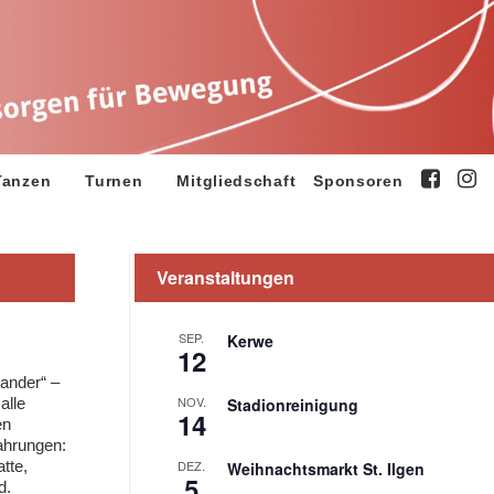
Tanzen
Turnen
Mitgliedschaft
Sponsoren
Veranstaltungen
SEP.
Kerwe
12
nander“ –
NOV.
alle
Stadionreinigung
14
en
ahrungen:
tte,
DEZ.
Weihnachtsmarkt St. Ilgen
5
d.