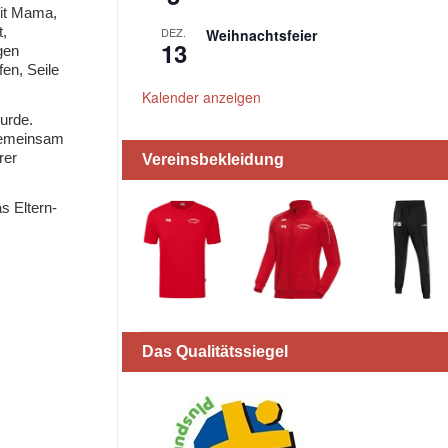
mit Mama,
t,
DEZ.
Weihnachtsfeier
13
gen
en, Seile
Kalender anzeigen
urde.
gemeinsam
rer
Vereinsbekleidung
s Eltern-
Das Qualitätssiegel