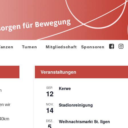
Tanzen
Turnen
Mitgliedschaft
Sponsoren
Veranstaltungen
SEP.
Kerwe
m
12
NOV.
en wir
Stadionreinigung
14
 40km
DEZ.
Weihnachtsmarkt St. Ilgen
5