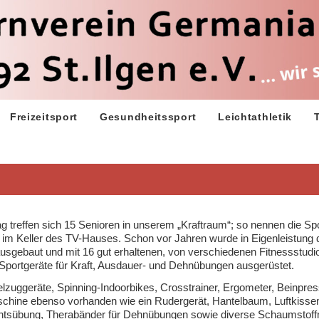
Freizeitsport
Gesundheitssport
Leichtathletik
 treffen sich 15 Senioren in unserem „Kraftraum“; so nennen die Spor
im Keller des TV-Hauses. Schon vor Jahren wurde in Eigenleistung 
usgebaut und mit 16 gut erhaltenen, von verschiedenen Fitnessstudi
portgeräte für Kraft, Ausdauer- und Dehnübungen ausgerüstet.
lzuggeräte, Spinning-Indoorbikes, Crosstrainer, Ergometer, Beinpre
chine ebenso vorhanden wie ein Rudergerät, Hantelbaum, Luftkisse
htsübung, Therabänder für Dehnübungen sowie diverse Schaumstoffm