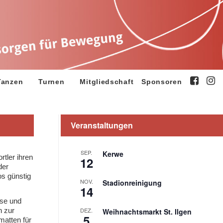
Tanzen
Turnen
Mitgliedschaft
Sponsoren
Veranstaltungen
SEP.
Kerwe
tler ihren
12
der
os günstig
NOV.
Stadionreinigung
14
sse und
n zur
DEZ.
Weihnachtsmarkt St. Ilgen
5
atten für