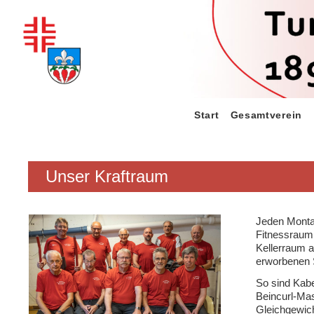
Zum
Inhalt
springen
Start
Gesamtverein
Unser Kraftraum
Jeden Montag
Fitnessraum 
Kellerraum a
erworbenen S
So sind Kabe
Beincurl-Mas
Gleichgewic