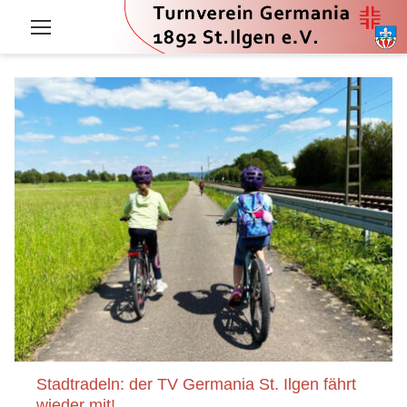
Zum
Inhalt
springen
Tag:
24.
Juni
2024
Stadtradeln: der TV Germania St. Ilgen fährt
wieder mit!