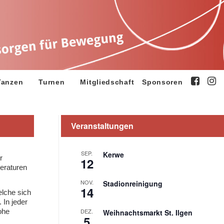
Tanzen
Turnen
Mitgliedschaft
Sponsoren
Veranstaltungen
SEP.
Kerwe
r
12
eraturen
NOV.
Stadionreinigung
14
elche sich
 In jeder
ohe
DEZ.
Weihnachtsmarkt St. Ilgen
5