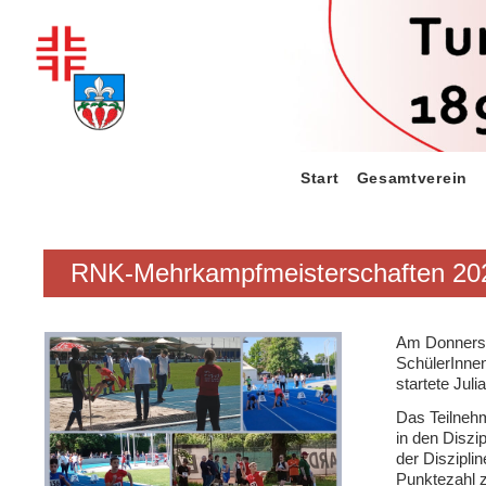
Zum
Inhalt
springen
Start
Gesamtverein
RNK-Mehrkampfmeisterschaften 20
Am Donnerst
SchülerInnen
startete Jul
Das Teilnehm
in den Diszi
der Diszipli
Punktezahl z