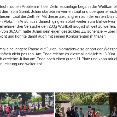
technischen Problem mit der Zeitmessanlage begann der Wettkampf
t dem 75m Sprint. Julian startete im vierten Lauf und überquerte nac
n diesem Lauf die Ziellinie. Mit dieser Zeit lang er nach der ersten Diszip
 Platz. Im Anschluss danach ging es sofort weiter zum Ballweitwurf.
Teilnehmer drei Versuche den 200g Wurfball möglichst weit zu werfen. 
 von 36,50m hatte Julian sein eigen gestecktes Zwischenziel – über
eicht und konnte damit auch mit seinen Konkurrenten mithalten.
stmal eine längere Pause auf Julian. Normalerweise gehört der Weitsp
 einfach nicht passen. Am Ende reichte es diesmal lediglich zu 3,90m
ch erreichte Julian am Ende noch einen guten 11.Platz und kann mit 
 Leistung und weiter so!