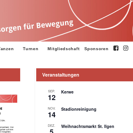
Tanzen
Turnen
Mitgliedschaft
Sponsoren
Veranstaltungen
SEP.
Kerwe
12
NOV.
Stadionreinigung
14
DEZ.
Weihnachtsmarkt St. Ilgen
5