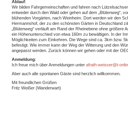
Ablauf
:
Wir bilden Fahrgemeinschaften und fahren nach Lützelsachsen
entweder durch den Wald oder gehen auf dem „Blütenweg“, vorb
blühenden Vorgärten, nach Weinheim. Dort werden wir den Sc
Hermannshof, der zu den schönsten Gärten in Deutschland zä
„Blütenweg“ verläuft am Rand der Rheinebene ohne größere An
ein Höhenunterschied von etwa 160m zu bewältigen. In der Inn
Möglichkeiten zum Einkehren. Die Wege sind ca. 3km bzw. 5
befestigt. Wie immer kann der Weg der Witterung und den Wü
angepasst werden. Zurück können wir gehen oder mit der OEG
Anmeldung
:
Ich freue mich über Anmeldungen unter
afrath-weisser@t-onli
Aber auch alle spontanen Gäste sind herzlich willkommen.
Mit freundlichen Grüßen
Fritz Weißer (Wanderwart)