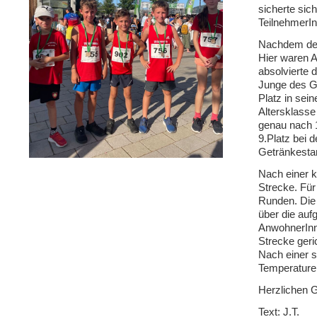
sicherte sic
TeilnehmerIn
Nachdem der 
Hier waren A
absolvierte 
Junge des Ge
Platz in sei
Altersklasse
genau nach 1
9.Platz bei 
Getränkesta
Nach einer k
Strecke. Für
Runden. Die 
über die auf
AnwohnerInne
Strecke geri
Nach einer s
Temperaturen,
Herzlichen G
Text: J.T.