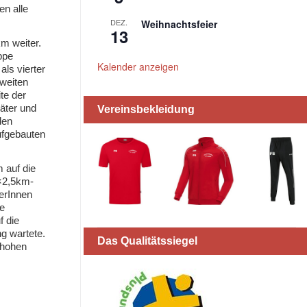
en alle
DEZ.
Weihnachtsfeier
13
m weiter.
ppe
Kalender anzeigen
ls vierter
zweiten
te der
päter und
Vereinsbekleidung
den
ufgebauten
 auf die
2×2,5km-
lerInnen
ge
f die
g wartete.
Das Qualitätssiegel
 hohen