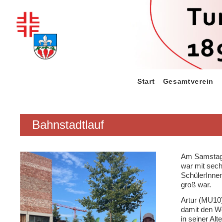
Zum
Inhalt
springen
Start
Gesamtverein
Bahnstadtlauf
Am Samstag, 
war mit sech
SchülerInnen
groß war.
Artur (MU10)
damit den We
in seiner Al