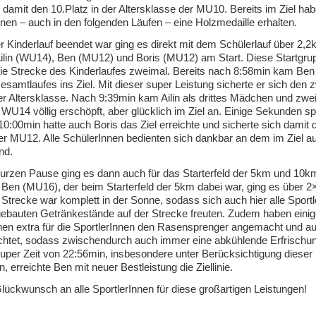
h damit den 10.Platz in der Altersklasse der MU10. Bereits im Ziel hab
nen – auch in den folgenden Läufen – eine Holzmedaille erhalten.
Kinderlauf beendet war ging es direkt mit dem Schülerlauf über 2,2k
ilin (WU14), Ben (MU12) und Boris (MU12) am Start. Diese Startgru
die Strecke des Kinderlaufes zweimal. Bereits nach 8:58min kam Ben a
samtlaufes ins Ziel. Mit dieser super Leistung sicherte er sich den 
ner Altersklasse. Nach 9:39min kam Ailin als drittes Mädchen und zwei
 WU14 völlig erschöpft, aber glücklich im Ziel an. Einige Sekunden s
0:00min hatte auch Boris das Ziel erreichte und sicherte sich damit 
der MU12. Alle SchülerInnen bedienten sich dankbar an dem im Ziel a
nd.
urzen Pause ging es dann auch für das Starterfeld der 5km und 10km
 Ben (MU16), der beim Starterfeld der 5km dabei war, ging es über 
Strecke war komplett in der Sonne, sodass sich auch hier alle Sport
gebauten Getränkestände auf der Strecke freuten. Zudem haben eini
n extra für die SportlerInnen den Rasensprenger angemacht und au
chtet, sodass zwischendurch auch immer eine abkühlende Erfrischun
uper Zeit von 22:56min, insbesondere unter Berücksichtigung dieser
 erreichte Ben mit neuer Bestleistung die Ziellinie.
lückwunsch an alle SportlerInnen für diese großartigen Leistungen!