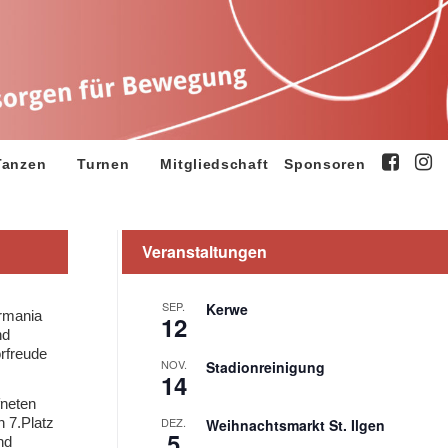
Tanzen
Turnen
Mitgliedschaft
Sponsoren
Veranstaltungen
SEP.
Kerwe
ermania
12
nd
orfreude
NOV.
Stadionreinigung
14
fneten
n 7.Platz
DEZ.
Weihnachtsmarkt St. Ilgen
5
nd