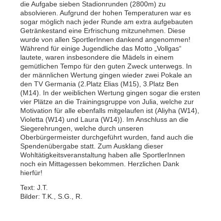
die Aufgabe sieben Stadionrunden (2800m) zu
absolvieren. Aufgrund der hohen Temperaturen war es
sogar möglich nach jeder Runde am extra aufgebauten
Getränkestand eine Erfrischung mitzunehmen. Diese
wurde von allen SportlerInnen dankend angenommen!
Während für einige Jugendliche das Motto „Vollgas“
lautete, waren insbesondere die Mädels in einem
gemütlichen Tempo für den guten Zweck unterwegs. In
der männlichen Wertung gingen wieder zwei Pokale an
den TV Germania (2.Platz Elias (M15), 3.Platz Ben
(M14). In der weiblichen Wertung gingen sogar die ersten
vier Plätze an die Trainingsgruppe von Julia, welche zur
Motivation für alle ebenfalls mitgelaufen ist (Aliyha (W14),
Violetta (W14) und Laura (W14)). Im Anschluss an die
Siegerehrungen, welche durch unseren
Oberbürgermeister durchgeführt wurden, fand auch die
Spendenübergabe statt. Zum Ausklang dieser
Wohltätigkeitsveranstaltung haben alle SportlerInnen
noch ein Mittagessen bekommen. Herzlichen Dank
hierfür!
Text: J.T.
Bilder: T.K., S.G., R.