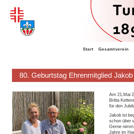
Zum
Inhalt
springen
Start
Gesamtverein
80. Geburtstag Ehrenmitglied Jakob
Am 21.Mai 20
Britta Kette
für den Jubila
Jakob ist beg
schon über v
Gerne nimmt
Jahre im Hau