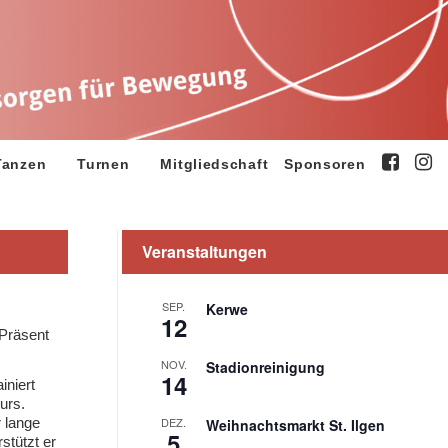
Tanzen
Turnen
Mitgliedschaft
Sponsoren
Veranstaltungen
SEP.
Kerwe
12
 Präsent
NOV.
Stadionreinigung
14
iniert
urs.
 lange
DEZ.
Weihnachtsmarkt St. Ilgen
5
stützt er